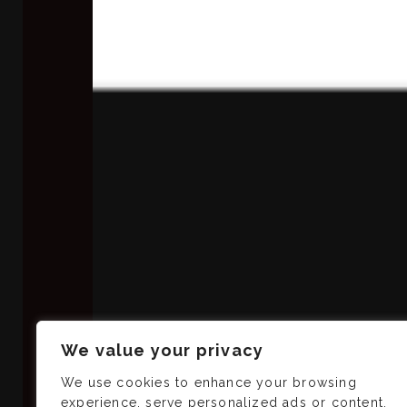
We value your privacy
Kasutasime peobussi teenust jõuluseminari läbi
We use cookies to enhance your browsing
asjatundlikult. Tore oli, et teenuse osutaja 
experience, serve personalized ads or content,