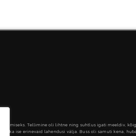
viimiseks. Tellimine oli lihtne ning suhtlus igati meeldiv, kõigi
pakkus ka ise erinevaid lahendusi välja. Buss oli samuti kena, h